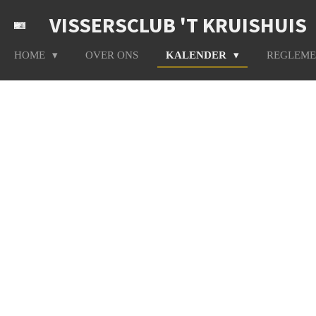
Ga
VISSERSCLUB 'T KRUISHUIS
direct
naar
HOME
OVER ONS
KALENDER
REGLEM
de
hoofdinhoud