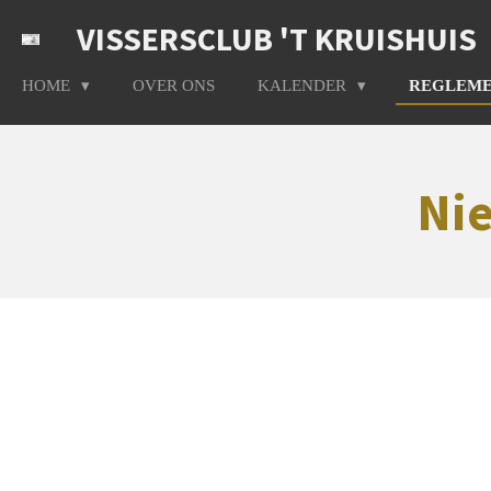
Ga
VISSERSCLUB 'T KRUISHUIS
direct
naar
HOME
OVER ONS
KALENDER
REGLEM
de
hoofdinhoud
Nie