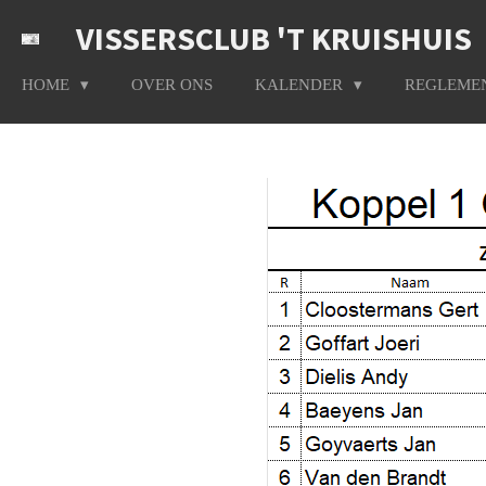
Ga
VISSERSCLUB 'T KRUISHUIS
direct
naar
HOME
OVER ONS
KALENDER
REGLEME
de
hoofdinhoud