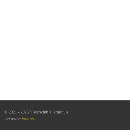
© 2021 - 2026 Vissersclub 't Kruishuis
Powered by
JouwWeb