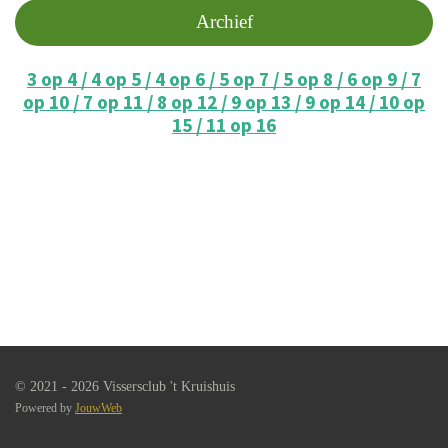
Archief
3 op 4 / 4 op 5 / 4 op 6 / 5 op 7 / 5 op 8 / 6 op 9 / 7
op 10 / 7 op 11 / 8 op 12 / 9 op 13 / 9 op 14 / 10 op
15 / 11 op 16
© 2021 - 2026 Vissersclub 't Kruishuis
Powered by
JouwWeb