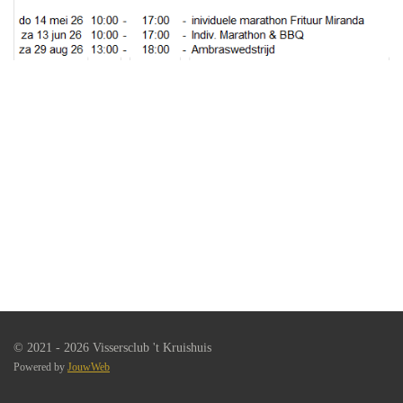
© 2021 - 2026 Vissersclub 't Kruishuis
Powered by
JouwWeb