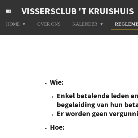
Ga
VISSERSCLUB 'T KRUISHUIS
direct
naar
HOME
OVER ONS
KALENDER
REGLEM
de
hoofdinhoud
Wie
:
Enkel betalende leden en
begeleiding van hun betal
Er worden geen vergunnin
Hoe
: