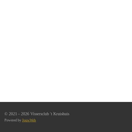
© 2021 - 2026 Vissersclub 't Kruishuis
Powered by
JouwWeb